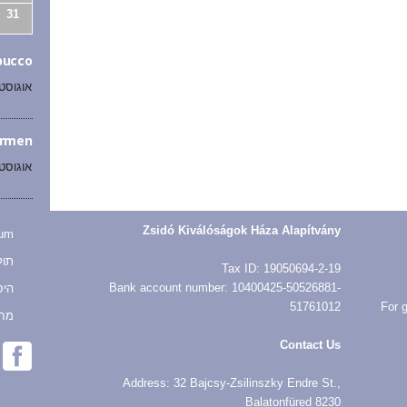
31
bucco
אוגוסט 10 @ :00
armen
אוגוסט 26 @ :00
Zsidó Kiválóságok Háza Alapítvány
sum
תול
Tax ID: 19050694-2-19
Bank account number: 10400425-50526881-
היס
51761012
For g
מח
Contact Us
Address: 32 Bajcsy-Zsilinszky Endre St.,
Balatonfüred 8230