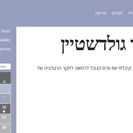
ות
תערוכ
מוזיאון
 hours
 גולדשטיין
ability
 prices
dar
 קיבלתי את פרס הנובל לרפואה לחקר הרגולציה של
ב
27
3
10
17
24