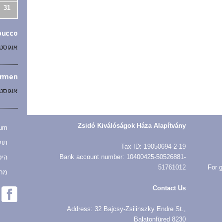
31
bucco
אוגוסט 10 @ :00
armen
אוגוסט 26 @ :00
Zsidó Kiválóságok Háza Alapítvány
sum
תול
Tax ID: 19050694-2-19
Bank account number: 10400425-50526881-
היס
51761012
For g
מח
Contact Us
Address: 32 Bajcsy-Zsilinszky Endre St.,
Balatonfüred 8230