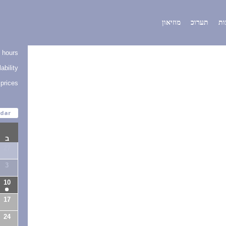
ות
תערוכ
מוזיאון
 hours
ability
 prices
dar
ב
27
3
10
17
24