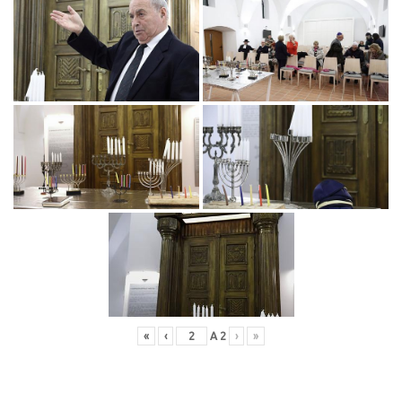
«
‹
A
2
›
»