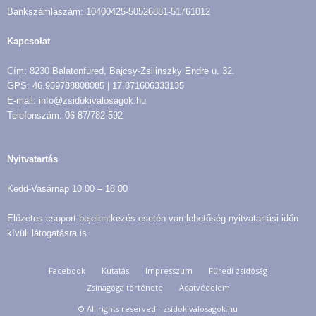
Bankszámlaszám: 10400425-50526881-51761012
Kapcsolat
Cím: 8230 Balatonfüred, Bajcsy-Zsilinszky Endre u. 32.
GPS: 46.959788808085 | 17.871606333135
E-mail: info@zsidokivalosagok.hu
Telefonszám: 06-87/782-592
Nyitvatartás
Kedd-Vasárnap 10.00 – 18.00
Előzetes csoport bejelentkezés esetén van lehetőség nyitvatartási időn
kívüli látogatásra is.
Facebook
Kutatás
Impresszum
Füredi zsidóság
Zsinagóga története
Adatvédelem
© All rights reserved - zsidokivalosagok.hu