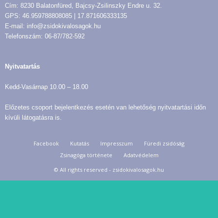
Cím: 8230 Balatonfüred, Bajcsy-Zsilinszky Endre u. 32.
GPS: 46.959788808085 | 17.871606333135
E-mail: info@zsidokivalosagok.hu
Telefonszám: 06-87/782-592
Nyitvatartás
Kedd-Vasárnap 10.00 – 18.00
Előzetes csoport bejelentkezés esetén van lehetőség nyitvatartási időn
kívüli látogatásra is.
Facebook
Kutatás
Impresszum
Füredi zsidóság
Zsinagóga története
Adatvédelem
© All rights reserved - zsidokivalosagok.hu