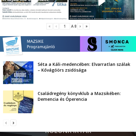
«
‹
A
8
›
»
Séta a Káli-medencében: Elvarratlan szálak
– Kővágóörs zsidósága
Családregény könyvklub a Mazsikében:
Demencia és Óperencia
RÓLUNK ÍRTÁK