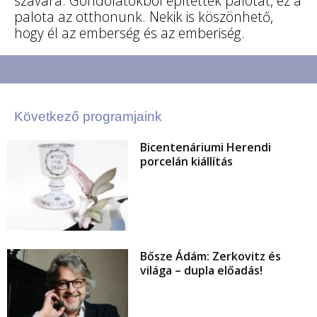
szavára. Gondolatokból építettek palotát, ez a
palota az otthonunk. Nekik is köszönhető,
hogy él az emberség és az emberiség.
Következő programjaink
Bicentenáriumi Herendi
porcelán kiállítás
Bősze Ádám: Zerkovitz és
világa – dupla előadás!