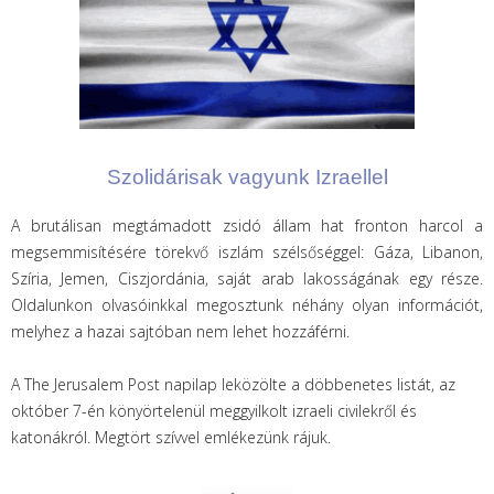
Szolidárisak vagyunk Izraellel
A brutálisan megtámadott zsidó állam hat fronton harcol a
megsemmisítésére törekvő iszlám szélsőséggel: Gáza, Libanon,
Szíria, Jemen, Ciszjordánia, saját arab lakosságának egy része.
Oldalunkon olvasóinkkal megosztunk néhány olyan információt,
melyhez a hazai sajtóban nem lehet hozzáférni.
A The Jerusalem Post napilap leközölte a döbbenetes listát, az
október 7-én könyörtelenül meggyilkolt izraeli civilekről és
katonákról. Megtört szívvel emlékezünk rájuk.