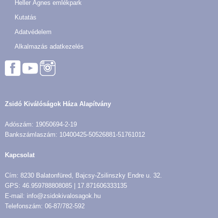
Heller Ágnes emlékpark
Kutatás
Adatvédelem
Alkalmazás adatkezelés
Zsidó Kiválóságok Háza Alapítvány
Adószám: 19050694-2-19
Bankszámlaszám: 10400425-50526881-51761012
Kapcsolat
Cím: 8230 Balatonfüred, Bajcsy-Zsilinszky Endre u. 32.
GPS: 46.959788808085 | 17.871606333135
E-mail: info@zsidokivalosagok.hu
Telefonszám: 06-87/782-592