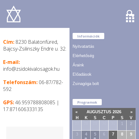
Információk
Cím:
8230 Balatonfüred,
Nyitvatartás
Bajcsy-Zsilinszky Endre u. 32.
Elérhetőség
E-mail:
Áraink
info@zsidokivalosagok.hu
Előadások
Telefonszám:
06-87/782-
Zsinagóga bolt
592
GPS:
46.959788808085 |
Programok
17.871606333135
«
AUGUSZTUS 2026
»
H
K
S
C
P
S
V
27
28
29
30
31
1
2
3
4
5
6
7
8
9