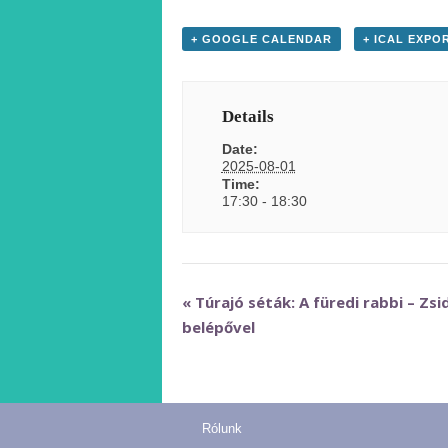
+ GOOGLE CALENDAR
+ ICAL EXPO
Details
Date:
2025-08-01
Time:
17:30 - 18:30
Event
«
Túrajó séták: A füredi rabbi – Zs
belépővel
Navigation
Rólunk