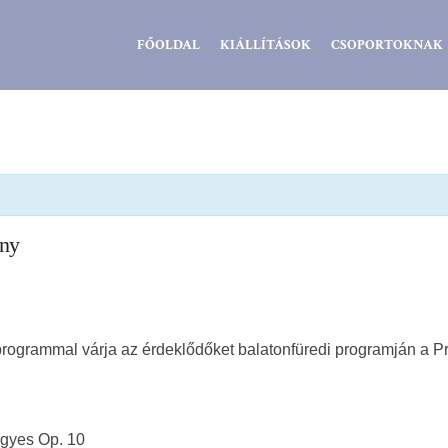
Zsidó
FŐOLDAL
KIÁLLÍTÁSOK
CSOPORTOKNAK
Kiválóságok
Háza
eny
 programmal várja az érdeklődőket balatonfüredi programján a 
yes Op. 10