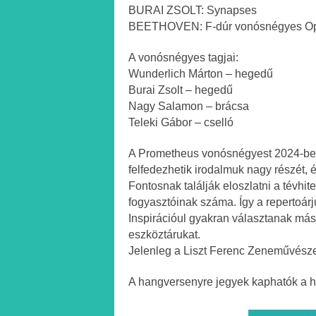
BURAI ZSOLT: Synapses
BEETHOVEN: F-dúr vonósnégyes Op.
A vonósnégyes tagjai:
Wunderlich Márton – hegedű
Burai Zsolt – hegedű
Nagy Salamon – brácsa
Teleki Gábor – cselló
A Prometheus vonósnégyest 2024-ben h
felfedezhetik irodalmuk nagy részét, 
Fontosnak találják eloszlatni a tévhi
fogyasztóinak száma. Így a repertoárj
Inspirációul gyakran választanak más
eszköztárukat.
Jelenleg a Liszt Ferenc Zeneművésze
A hangversenyre jegyek kaphatók a h