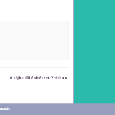
A tájba illő építészet 7 titka
»
atartás