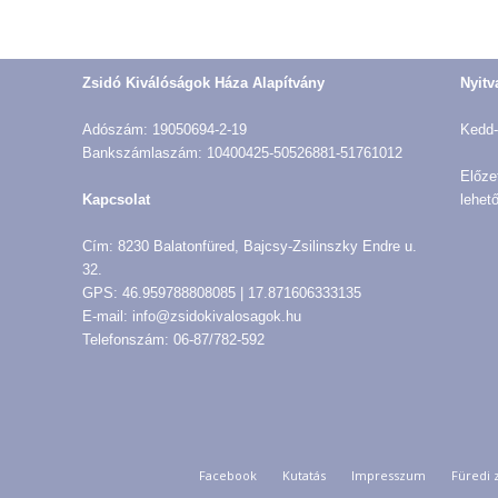
Zsidó Kiválóságok Háza Alapítvány
Nyitv
Adószám: 19050694-2-19
Kedd-
Bankszámlaszám: 10400425-50526881-51761012
Előze
Kapcsolat
lehető
Cím: 8230 Balatonfüred, Bajcsy-Zsilinszky Endre u.
32.
GPS: 46.959788808085 | 17.871606333135
E-mail: info@zsidokivalosagok.hu
Telefonszám: 06-87/782-592
Facebook
Kutatás
Impresszum
Füredi 