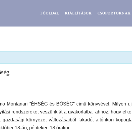
Zsidó
FŐOLDAL
KIÁLLÍTÁSOK
CSOPORTOKNAK
Kiválóságok
Háza
őség
simo Montanari “ÉHSÉG és BŐSÉG” című könyvével. Milyen új 
nyítási rendszereket veszünk át a gyakorlatba ahhoz, hogy elker
azdasági környezet változásaiból fakadó, ajtónkon kopogta
któber 18
-án, pénteken 18 órakor.