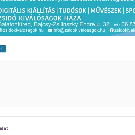
RT
elet