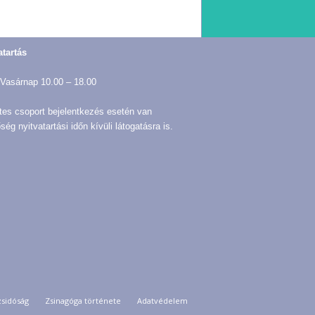
atartás
Vasárnap 10.00 – 18.00
tes csoport bejelentkezés esetén van
ség nyitvatartási időn kívüli látogatásra is.
zsidóság
Zsinagóga története
Adatvédelem