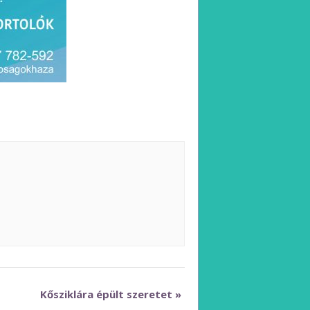
Kősziklára épült szeretet
»