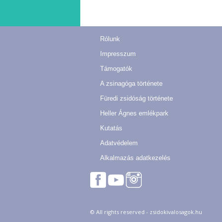
Navigation
Rólunk
Impresszum
Támogatók
A zsinagóga története
Füredi zsidóság története
Heller Ágnes emlékpark
Kutatás
Adatvédelem
Alkalmazás adatkezelés
© All rights reserved - zsidokivalosagok.hu