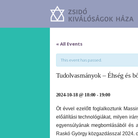
« All Events
This event has passed.
Tudolvasmányok – Éhség és b
2024-10-18 @ 18:00
-
19:00
Öt évvel ezelőtt foglalkoztunk Mas
előállítási technológiákat, milyen irá
egyensúlyának megbomlásából és a g
Raskó György közgazdásszal 2024.
o