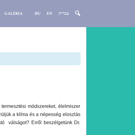
GALÉRIA
HU
EN
עברית
termesztési módszereket, élelmiszer
üljük a klí
ma
és a népesség eloszlás
tó válságot? Erről beszélgetünk Dr.