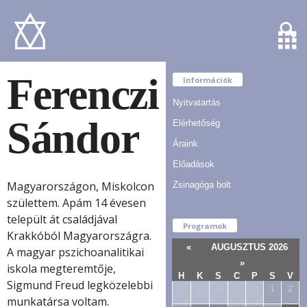
Ferenczi
Információk
Nyitvatartás
Sándor
Elérhetőség
Áraink
Előadások
Magyarországon, Miskolcon
Zsinagóga bolt
születtem. Apám 14 évesen
települt át családjával
Programok
Krakkóból Magyarországra.
«
AUGUSZTUS 2026
A magyar pszichoanalitikai
»
iskola megteremtője,
H
K
S
C
P
S
V
Sigmund Freud legközelebbi
27
28
29
30
31
1
2
munkatársa voltam.