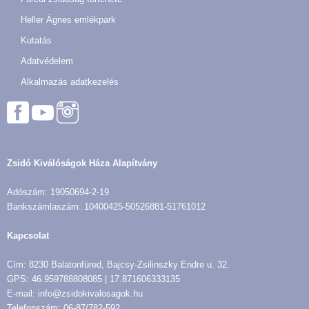
Heller Ágnes emlékpark
Kutatás
Adatvédelem
Alkalmazás adatkezelés
Zsidó Kiválóságok Háza Alapítvány
Adószám: 19050694-2-19
Bankszámlaszám: 10400425-50526881-51761012
Kapcsolat
Cím: 8230 Balatonfüred, Bajcsy-Zsilinszky Endre u. 32.
GPS: 46.959788808085 | 17.871606333135
E-mail: info@zsidokivalosagok.hu
Telefonszám: 06-87/782-592