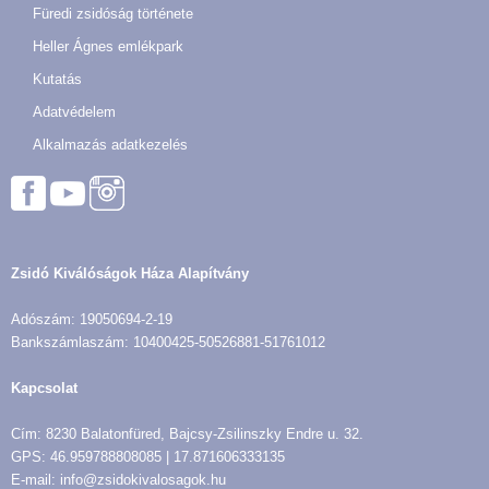
Füredi zsidóság története
Heller Ágnes emlékpark
Kutatás
Adatvédelem
Alkalmazás adatkezelés
Zsidó Kiválóságok Háza Alapítvány
Adószám: 19050694-2-19
Bankszámlaszám: 10400425-50526881-51761012
Kapcsolat
Cím: 8230 Balatonfüred, Bajcsy-Zsilinszky Endre u. 32.
GPS: 46.959788808085 | 17.871606333135
E-mail: info@zsidokivalosagok.hu