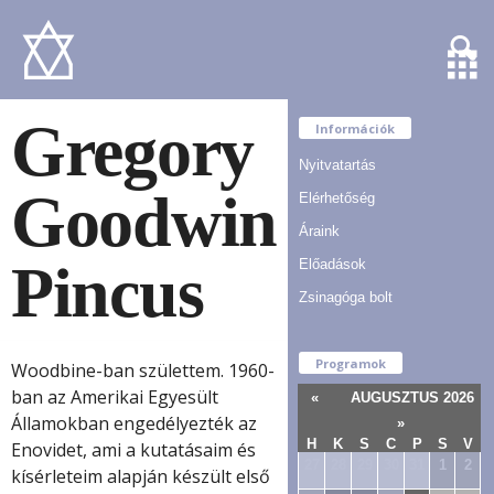
Gregory
Információk
Nyitvatartás
Goodwin
Elérhetőség
Áraink
Pincus
Előadások
Zsinagóga bolt
Programok
Woodbine-ban születtem. 1960-
ban az Amerikai Egyesült
«
AUGUSZTUS 2026
Államokban engedélyezték az
»
H
K
S
C
P
S
V
Enovidet, ami a kutatásaim és
27
28
29
30
31
1
2
kísérleteim alapján készült első