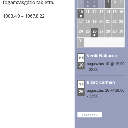
fogamzásgátló tabletta.
3
4
5
6
7
8
9
10
11
12
13
14
15
16
1903.4.9 – 1967.8.22
17
18
19
20
21
22
23
24
25
26
27
28
29
30
31
1
2
3
4
5
6
Verdi: Nabucco
HÉT
augusztus 10 @ 19:00
10
-
22:00
Bizet: Carmen
SZE
augusztus 26 @ 19:00
26
-
22:00
Facebook