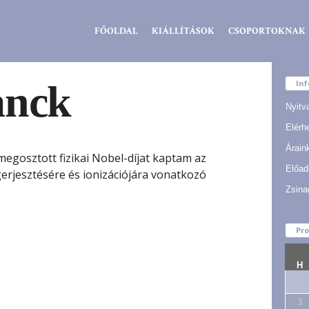
Zsidó
FŐOLDAL
KIÁLLÍTÁSOK
CSOPORTOKNAK
Kiválóságok
Háza
anck
In
Nyitv
Elérh
Árain
gosztott fizikai Nobel-díjat kaptam az
Előad
rjesztésére és ionizációjára vonatkozó
Zsina
Pr
H
27
3