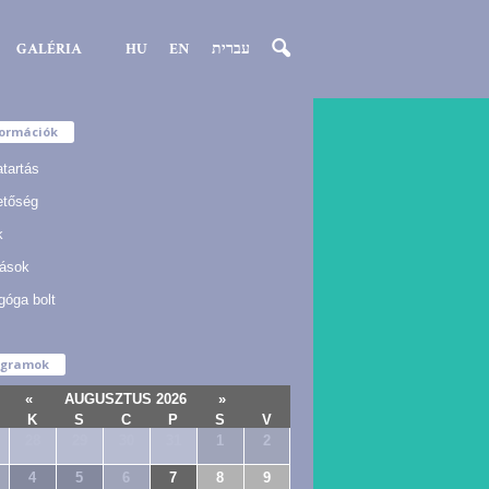
GALÉRIA
HU
EN
עברית
formációk
atartás
etőség
k
ások
góga bolt
ogramok
«
AUGUSZTUS 2026
»
K
S
C
P
S
V
28
29
30
31
1
2
4
5
6
7
8
9