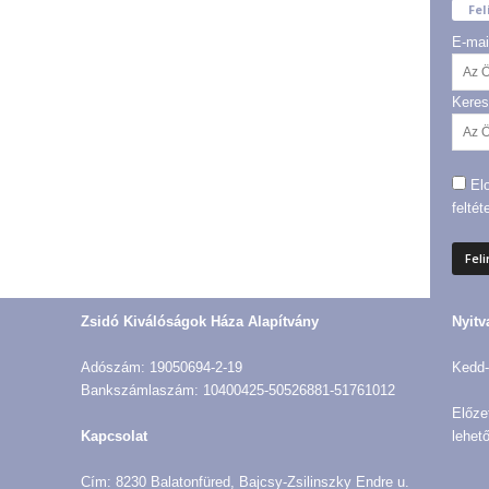
Fel
E-mai
Keres
El
feltét
Zsidó Kiválóságok Háza Alapítvány
Nyitv
Adószám: 19050694-2-19
Kedd-
Bankszámlaszám: 10400425-50526881-51761012
Előze
Kapcsolat
lehető
Cím: 8230 Balatonfüred, Bajcsy-Zsilinszky Endre u.