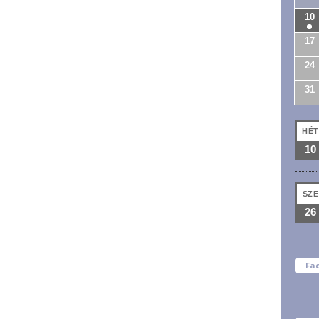
10
17
24
31
HÉT
10
SZE
26
Fa