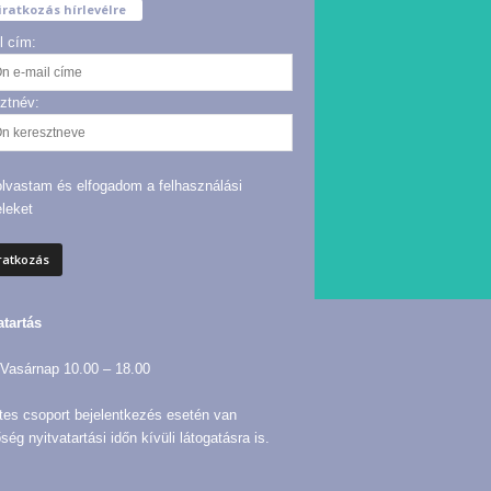
iratkozás hírlevélre
l cím:
ztnév:
olvastam és elfogadom a felhasználási
eleket
atartás
Vasárnap 10.00 – 18.00
tes csoport bejelentkezés esetén van
ség nyitvatartási időn kívüli látogatásra is.