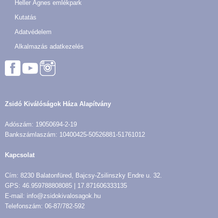
Heller Ágnes emlékpark
Kutatás
Adatvédelem
Alkalmazás adatkezelés
Zsidó Kiválóságok Háza Alapítvány
Adószám: 19050694-2-19
Bankszámlaszám: 10400425-50526881-51761012
Kapcsolat
Cím: 8230 Balatonfüred, Bajcsy-Zsilinszky Endre u. 32.
GPS: 46.959788808085 | 17.871606333135
E-mail: info@zsidokivalosagok.hu
Telefonszám: 06-87/782-592