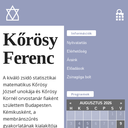
Kőrösy
Információk
Nyitvatartás
Ferenc
Elérhetőség
Áraink
Előadások
A kiváló zsidó statisztikai
Zsinagóga bolt
matematikus Kőrösy
József unokája és Kőrösy
Programok
Kornél orvostanár fiaként
«
AUGUSZTUS 2026
»
születtem Budapesten.
H
K
S
C
P
S
V
Kémikusként, a
27
28
29
30
31
1
2
membránszűrés
3
4
5
6
7
8
9
gyakorlatának kialakítója