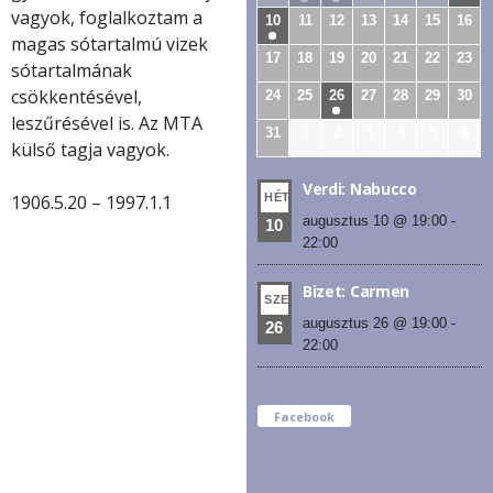
vagyok, foglalkoztam a
10
11
12
13
14
15
16
magas sótartalmú vizek
17
18
19
20
21
22
23
sótartalmának
csökkentésével,
24
25
26
27
28
29
30
leszűrésével is. Az MTA
31
1
2
3
4
5
6
külső tagja vagyok.
Verdi: Nabucco
HÉT
1906.5.20 – 1997.1.1
augusztus 10 @ 19:00
-
10
22:00
Bizet: Carmen
SZE
augusztus 26 @ 19:00
-
26
22:00
Facebook