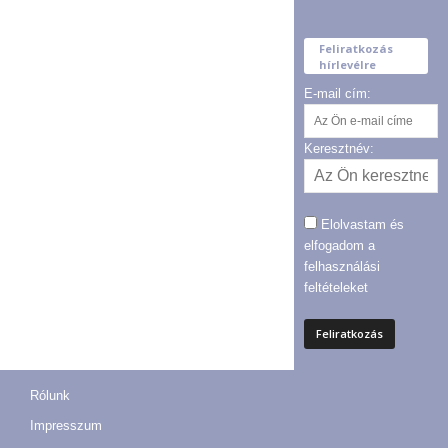
Feliratkozás
hírlevélre
E-mail cím:
Keresztnév:
Elolvastam és
elfogadom a
felhasználási
feltételeket
Rólunk
Impresszum