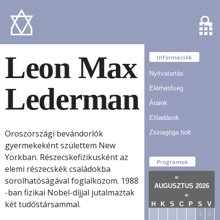
Leon Max
Információk
Nyitvatartás
Lederman
Elérhetőség
Áraink
Előadások
Oroszországi bevándorlók
Zsinagóga bolt
gyermekeként születtem New
Yorkban. Részecskefizikusként az
Programok
elemi részecskék családokba
«
sorolhatóságával foglalkozom. 1988
AUGUSZTUS 2026
-ban fizikai Nobel-díjjal jutalmaztak
»
két tudóstársammal.
H
K
S
C
P
S
V
27
28
29
30
31
1
2