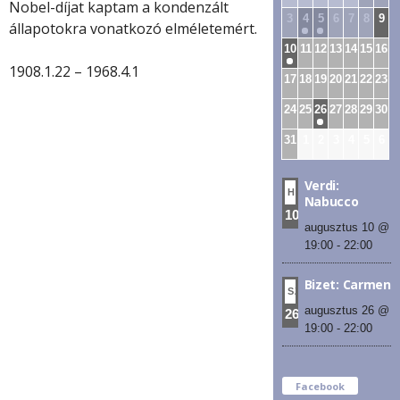
Nobel-díjat kaptam a kondenzált
3
4
5
6
7
8
9
állapotokra vonatkozó elméletemért.
10
11
12
13
14
15
16
1908.1.22 – 1968.4.1
17
18
19
20
21
22
23
24
25
26
27
28
29
30
31
1
2
3
4
5
6
Verdi:
HÉT
Nabucco
10
augusztus 10 @
19:00
-
22:00
Bizet: Carmen
SZE
augusztus 26 @
26
19:00
-
22:00
Facebook