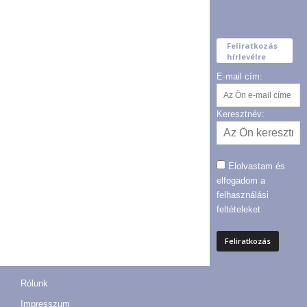
Feliratkozás
hírlevélre
E-mail cím:
Keresztnév:
Elolvastam és
elfogadom a
felhasználási
feltételeket
Rólunk
Impresszum