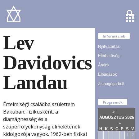
Lev
Információk
Nyitvatartás
Davidovics
Elérhetőség
Áraink
Landau
Előadások
Zsinagóga bolt
Programok
Értelmiségi családba születtem
Bakuban. Fizikusként, a
«
AUGUSZTUS 2026
diamágnesség és a
»
szuperfolyékonyság elméletének
H
K
S
C
P
S
V
kidolgozója vagyok. 1962-ben fizikai
27
28
29
30
31
1
2