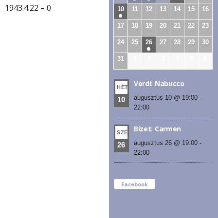
1943.4.22 – 0
10
11
12
13
14
15
16
17
18
19
20
21
22
23
24
25
26
27
28
29
30
31
1
2
3
4
5
6
Verdi: Nabucco
HÉT
augusztus 10 @ 19:00
-
10
22:00
Bizet: Carmen
SZE
augusztus 26 @ 19:00
-
26
22:00
Facebook