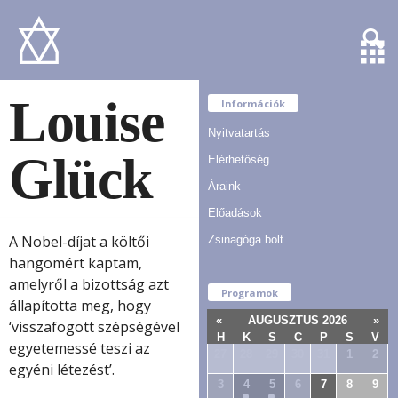
Louise
Információk
Nyitvatartás
Glück
Elérhetőség
Áraink
Előadások
A Nobel-díjat a költői
Zsinagóga bolt
hangomért kaptam,
amelyről a bizottság azt
Programok
állapította meg, hogy
«
AUGUSZTUS 2026
»
‘visszafogott szépségével
H
K
S
C
P
S
V
egyetemessé teszi az
27
28
29
30
31
1
2
egyéni létezést’.
3
4
5
6
7
8
9