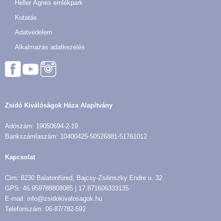
Heller Ágnes emlékpark
Kutatás
Adatvédelem
Alkalmazás adatkezelés
Zsidó Kiválóságok Háza Alapítvány
Adószám: 19050694-2-19
Bankszámlaszám: 10400425-50526881-51761012
Kapcsolat
Cím: 8230 Balatonfüred, Bajcsy-Zsilinszky Endre u. 32.
GPS: 46.959788808085 | 17.871606333135
E-mail: info@zsidokivalosagok.hu
Telefonszám: 06-87/782-592