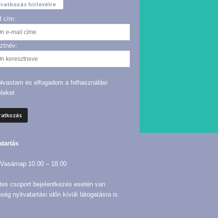
iratkozás hírlevélre
l cím:
ztnév:
olvastam és elfogadom a felhasználási
eleket
atartás
Vasárnap 10.00 – 18.00
tes csoport bejelentkezés esetén van
ség nyitvatartási időn kívüli látogatásra is.