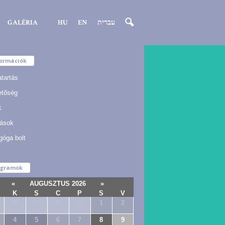
GALÉRIA
HU
EN
עברית
formációk
atartás
etőség
k
ások
góga bolt
ogramok
«
AUGUSZTUS 2026
»
K
S
C
P
S
V
28
29
30
31
1
2
4
5
6
7
8
9