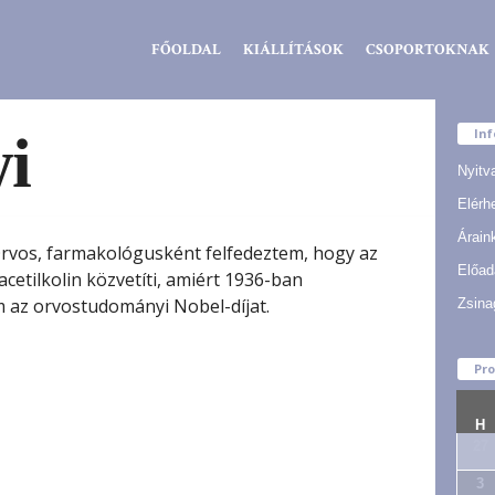
Zsidó
FŐOLDAL
KIÁLLÍTÁSOK
CSOPORTOKNAK
Kiválóságok
Háza
i
In
Nyitv
Elérh
Árain
rvos, farmakológusként felfedeztem, hogy az
Előad
acetilkolin közvetíti, amiért 1936-ban
 az orvostudományi Nobel-díjat.
Zsina
Pr
H
27
3