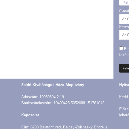
Fel
E-mai
Keres
El
feltét
Zsidó Kiválóságok Háza Alapítvány
Nyitv
Adószám: 19050694-2-19
Kedd-
Bankszámlaszám: 10400425-50526881-51761012
Előze
Kapcsolat
lehető
Cím: 8230 Balatonfüred, Bajcsy-Zsilinszky Endre u.