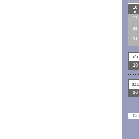
10
17
24
31
HÉT
10
SZE
26
Fa