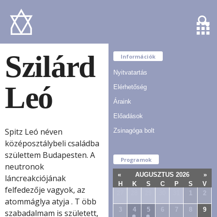
Szilárd
Információk
Nyitvatartás
Leó
Elérhetőség
Áraink
Előadások
Spitz Leó néven
Zsinagóga bolt
középosztálybeli családba
születtem Budapesten. A
Programok
neutronok
«
AUGUSZTUS 2026
»
láncreakciójának
H
K
S
C
P
S
V
felfedezője vagyok, az
27
28
29
30
31
1
2
atommáglya atyja . T öbb
3
4
5
6
7
8
9
szabadalmam is született,