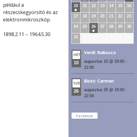
például a
10
11
12
13
14
15
16
részecskegyorsító és az
17
18
19
20
21
22
23
elektronmikroszkóp.
24
25
26
27
28
29
30
1898.2.11 – 1964.5.30
31
1
2
3
4
5
6
Verdi: Nabucco
HÉT
augusztus 10 @ 19:00
-
10
22:00
Bizet: Carmen
SZE
augusztus 26 @ 19:00
-
26
22:00
Facebook