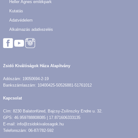
Heller Ágnes emlékpark
Kutatás
Adatvédelem
Alkalmazás adatkezelés
Zsidó Kiválóságok Háza Alapítvány
Adószám: 19050694-2-19
Bankszámlaszám: 10400425-50526881-51761012
Kapcsolat
Cím: 8230 Balatonfüred, Bajcsy-Zsilinszky Endre u. 32.
GPS: 46.959788808085 | 17.871606333135
E-mail: info@zsidokivalosagok.hu
Telefonszám: 06-87/782-592