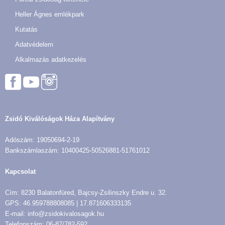
Heller Ágnes emlékpark
Kutatás
Adatvédelem
Alkalmazás adatkezelés
Zsidó Kiválóságok Háza Alapítvány
Adószám: 19050694-2-19
Bankszámlaszám: 10400425-50526881-51761012
Kapcsolat
Cím: 8230 Balatonfüred, Bajcsy-Zsilinszky Endre u. 32.
GPS: 46.959788808085 | 17.871606333135
E-mail: info@zsidokivalosagok.hu
Telefonszám: 06-87/782-592