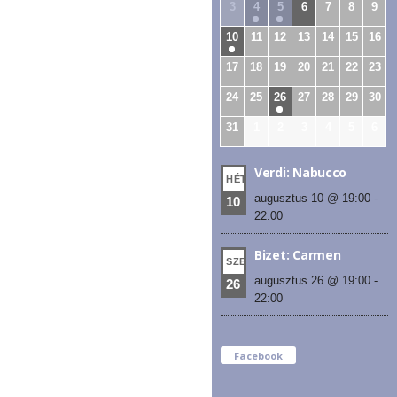
3
4
5
6
7
8
9
10
11
12
13
14
15
16
17
18
19
20
21
22
23
24
25
26
27
28
29
30
31
1
2
3
4
5
6
Verdi: Nabucco
HÉT
augusztus 10 @ 19:00
-
10
22:00
Bizet: Carmen
SZE
augusztus 26 @ 19:00
-
26
22:00
Facebook