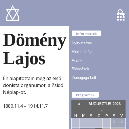
Dömény
Információk
Nyitvatartás
Lajos
Elérhetőség
Áraink
Előadások
Én alapítottam meg az első
Zsinagóga bolt
cionista orgánumot, a Zsidó
Néplap-ot.
Programok
«
AUGUSZTUS 2026
1880.11.4 – 1914.11.7
»
H
K
S
C
P
S
V
27
28
29
30
31
1
2