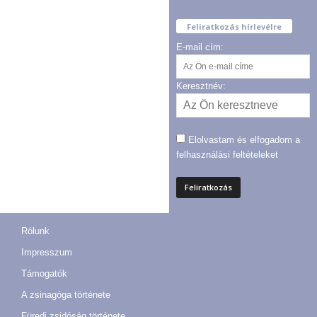
Feliratkozás hírlevélre
E-mail cím:
Keresztnév:
Elolvastam és elfogadom a
felhasználási feltételeket
Rólunk
Impresszum
Támogatók
A zsinagóga története
Füredi zsidóság története