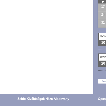
17
24
31
MO
10
WE
26
Fa
Zsidó Kiválóságok Háza Alapítvány
Open