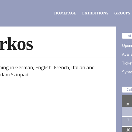
Zsidó
HOMEPAGE
EXHIBITIONS
GROUPS
Kiválóságok
Háza
rkos
Inf
Openi
Availa
Ticke
ming in German, English, French, Italian and
Syna
Vidám Színpad.
Ca
M
27
3
10