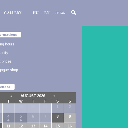
GALLERY
HU
EN
עברית
ormations
ng hours
bility
t prices
gogue shop
lendar
«
AUGUST 2026
»
T
W
T
F
S
S
28
29
30
31
1
2
4
5
6
7
8
9
11
12
13
14
15
16