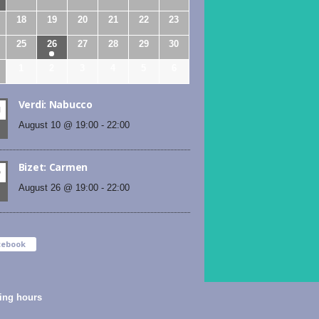
18
19
20
21
22
23
25
26
27
28
29
30
1
2
3
4
5
6
Verdi: Nabucco
N
August 10 @ 19:00
-
22:00
Bizet: Carmen
D
August 26 @ 19:00
-
22:00
cebook
ing hours