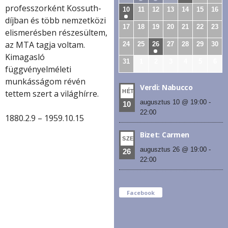
professzorként Kossuth-
10
11
12
13
14
15
16
díjban és több nemzetközi
17
18
19
20
21
22
23
elismerésben részesültem,
az MTA tagja voltam.
24
25
26
27
28
29
30
Kimagasló
31
1
2
3
4
5
6
függvényelméleti
munkásságom révén
Verdi: Nabucco
HÉT
tettem szert a világhírre.
augusztus 10 @ 19:00
-
10
22:00
1880.2.9 – 1959.10.15
Bizet: Carmen
SZE
augusztus 26 @ 19:00
-
26
22:00
Facebook