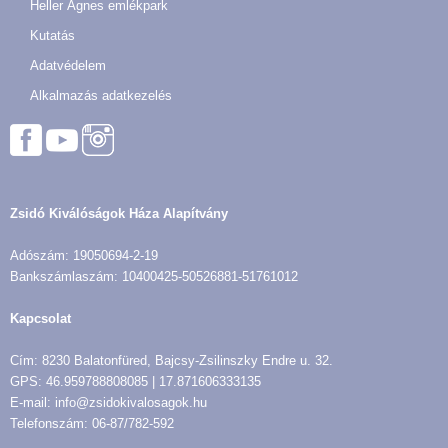
Heller Ágnes emlékpark
Kutatás
Adatvédelem
Alkalmazás adatkezelés
Zsidó Kiválóságok Háza Alapítvány
Adószám: 19050694-2-19
Bankszámlaszám: 10400425-50526881-51761012
Kapcsolat
Cím: 8230 Balatonfüred, Bajcsy-Zsilinszky Endre u. 32.
GPS: 46.959788808085 | 17.871606333135
E-mail: info@zsidokivalosagok.hu
Telefonszám: 06-87/782-592