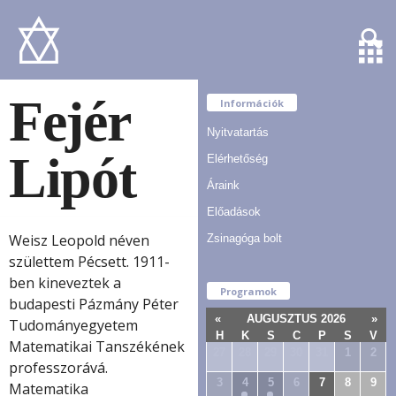
Fejér
Információk
Nyitvatartás
Lipót
Elérhetőség
Áraink
Előadások
Weisz Leopold néven
Zsinagóga bolt
születtem Pécsett. 1911-
ben kineveztek a
Programok
budapesti Pázmány Péter
«
AUGUSZTUS 2026
»
Tudományegyetem
H
K
S
C
P
S
V
Matematikai Tanszékének
27
28
29
30
31
1
2
professzorává.
3
4
5
6
7
8
9
Matematika