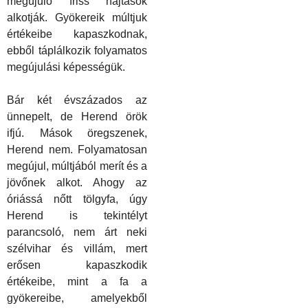
megújuló friss hajtások
alkotjá
k
. Gyökereik múltjuk
értékeibe kapaszkodnak,
ebből táplálkozik folyamatos
megújulási
k
épességük.
Bár
k
ét évszázados az
ünnepelt, de Herend örö
k
ifjú. Mások öregszenek,
Herend nem. Folyamatosan
megújul, múltjából merít és a
jövőnek alkot. Ahogy az
óriássá nőtt tölgyfa, úgy
Herend is tekintélyt
parancsoló, nem árt neki
szélvihar és villám, mert
erősen kapaszkodik
értékeibe, mint a fa a
gyökereibe, amelyekből