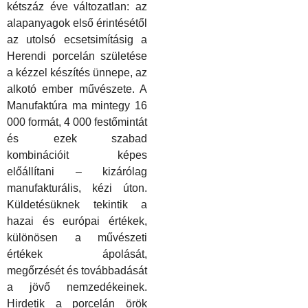
kétszáz éve változatlan: az
alapanyagok első érintésétől
az utolsó ecsetsimításig a
Herendi porcelán születése
a kézzel készítés ünnepe, az
alkotó ember művészete. A
Manufaktúra
ma
mintegy 16
000 formát, 4 000 festőmintát
és ezek szabad
kombinációit
k
épes
előállítani – kizárólag
manufakturális,
k
ézi úton.
K
üldetésüknek tekinti
k
a
hazai és európai értékek,
k
ülönösen a művészeti
értékek ápolását,
megőrzését és továbbadását
a jövő nemzedékeinek.
Hirdeti
k
a porcelán örö
k