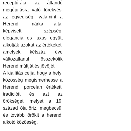
receptúrája, az állandó
megújulásra való törekvés,
az egyediség, valamint a
Herendi márka által
k
épviselt szépség,
elegancia és luxus együtt
alkotjá
k
azokat az értékeket,
amelyek
k
étszáz éve
változatlanul összekötik
Herend múltját és jövőjét.
A kiállítás célja, hogy a helyi
közösség megismerhesse a
Herendi porcelán értékeit,
tradícióit és azt az
örökséget, melyet a 19.
század óta őriz, megbecsül
és tovább örökít a herendi
alkotó közösség.