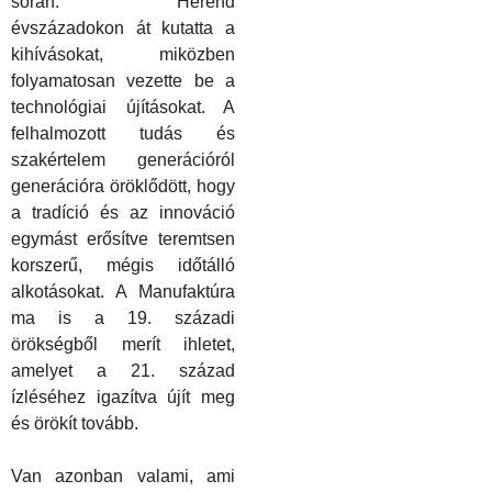
során. Herend
évszázadokon át kutatta a
kihívásokat, miközben
folyamatosan vezette be a
technológiai újításokat. A
felhalmozott tudás és
szakértelem generációról
generációra öröklődött, hogy
a tradíció és az innováció
egymást erősítve teremtsen
korszerű, mégis időtálló
alkotásokat. A Manufaktúra
ma
is a 19. századi
örökségből merít ihletet,
amelyet a 21. század
ízléséhez igazítva újít meg
és örö
k
ít tovább.
Van azonban valami, ami