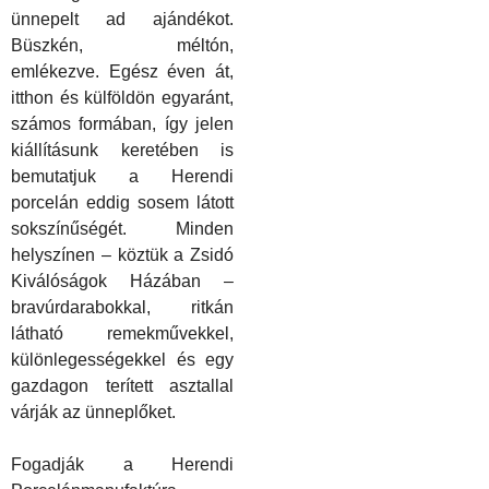
ünnepelt ad ajándékot.
Büszkén, méltón,
emlékezve. Egész éven át,
itthon és
k
ülföldön egyaránt,
számos formában, így jelen
kiállításunk keretében is
bemutatjuk a Herendi
porcelán eddig sosem látott
sokszínűségét. Minden
helyszínen – köztük a Zsidó
Kiválóságok Házában –
bravúrdarabokkal, ritkán
látható remekművekkel,
k
ülönlegességekkel és egy
gazdagon terített asztallal
várják az ünneplőket.
Fogadjá
k
a Herendi