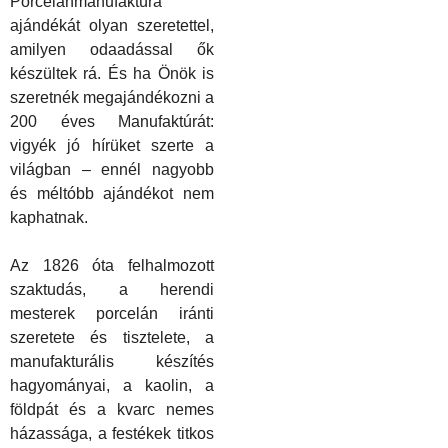
Porcelánmanufaktúra
ajándékát olyan szeretettel,
amilyen odaadással ők
k
észültek rá. És ha Önö
k
is
szeretné
k
megajándékozni a
200 éves Manufaktúrát:
vigyé
k
jó hírüket szerte a
világban – ennél nagyobb
és méltóbb ajándékot nem
kaphatnak.
Az 1826 óta felhalmozott
szaktudás, a herendi
mesterek porcelán iránti
szeretete és tisztelete, a
manufakturális
k
észítés
hagyományai, a kaolin, a
földpát és a kvarc nemes
házassága, a festékek titkos