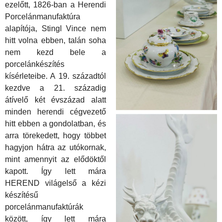
ezelőtt, 1826-ban a Herendi
Porcelánmanufaktúra
alapítója, Stingl Vince nem
hitt volna ebben, talán soha
nem kezd bele a
porcelánkészítés
k
ísérleteibe. A 19. századtól
kezdve a 21. századig
átívelő
k
ét évszázad alatt
minden herendi cégvezető
hitt ebben a gondolatban, és
arra törekedett, hogy többet
hagyjon hátra az utókornak,
mint amennyit az elődöktől
kapott. Így lett mára
HEREND világelső a
k
ézi
k
észítésű
porcelánmanufaktúrá
k
k
özött, így lett mára