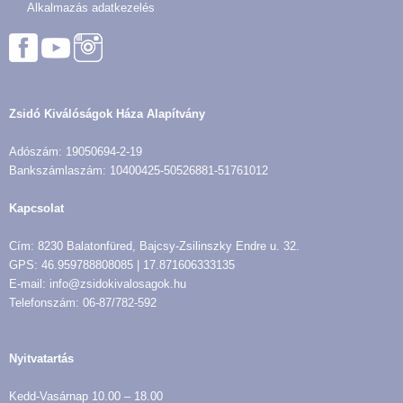
Alkalmazás adatkezelés
Zsidó Kiválóságok Háza Alapítvány
Adószám: 19050694-2-19
Bankszámlaszám: 10400425-50526881-51761012
Kapcsolat
Cím: 8230 Balatonfüred, Bajcsy-Zsilinszky Endre u. 32.
GPS: 46.959788808085 | 17.871606333135
E-mail: info@zsidokivalosagok.hu
Telefonszám: 06-87/782-592
Nyitvatartás
Kedd-Vasárnap 10.00 – 18.00