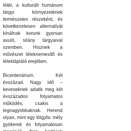
létét, a kulturált humánum
tárgyi
k
örnyezetének
természetes részeként, és
k
övetkezetesen alternatívát
k
ínálnak korunk gyorsan
avuló, silány tárgyaival
szemben. Hisznek a
művészet léleknemesítő és
lélektápláló erejében.
Bicentenárium.
K
ét
évszázad. Nagy idő –
keveseknek adatik meg
k
ét
évszázados folyamatos
mű
k
ödés, csakis a
legnagyobbaknak. Herend
olyan, mint egy tölgyfa: mély
gyökerek és folyamatosan