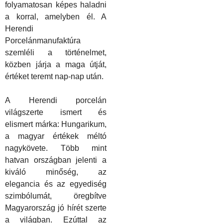
folyamatosan
k
épes haladni
a korral, amelyben él. A
Herendi
Porcelánmanufaktúra
szemléli a történelmet,
k
özben járja a maga útját,
értéket teremt nap-nap után.
A Herendi porcelán
világszerte ismert és
elismert márka: Hungarikum,
a magyar értékek méltó
nagykövete. Több mint
hatvan országban jelenti a
kiváló minőség, az
elegancia és az egyediség
szimbólumát, öregbítve
Magyarország jó hírét szerte
a világban. Ezúttal az