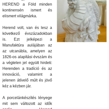
HEREND a Föld minden
kontinensén ismert és
elismert világmárka.
Herend volt, van és lesz a
k
övetkező évszázadokban
is. Ezt jelképezi a
Manufaktúra aulájában az
az utcanábla, amelyen az
1826-os alapítási évszám és
a végtelen jel együtt hirdeti:
Herenden a tradíció és az
innováció, valamint a
jelenen átívelő múlt és jövő
k
éz a
k
ézben jár.
A porcelánkészítés lényege
mit sem változott az idők