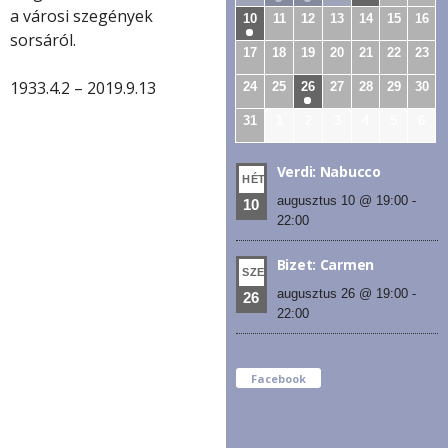
a városi szegények
10
11
12
13
14
15
16
sorsáról.
17
18
19
20
21
22
23
1933.4.2 – 2019.9.13
24
25
26
27
28
29
30
31
1
2
3
4
5
6
Verdi: Nabucco
HÉT
augusztus 10 @ 19:00
-
10
22:00
Bizet: Carmen
SZE
augusztus 26 @ 19:00
-
26
22:00
Facebook