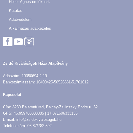
Heller Ágnes emlékpark
Kutatás
Adatvédelem
Alkalmazás adatkezelés
Zsidó Kiválóságok Háza Alapítvány
Adószám: 19050694-2-19
Bankszámlaszám: 10400425-50526881-51761012
Kapcsolat
Cím: 8230 Balatonfüred, Bajcsy-Zsilinszky Endre u. 32.
GPS: 46.959788808085 | 17.871606333135
E-mail: info@zsidokivalosagok.hu
Telefonszám: 06-87/782-592