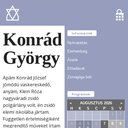
Konrád
Információk
Nyitvatartás
György
Elérhetőség
Áraink
Előadások
Apám Konrád József
Zsinagóga bolt
jómódú vaskereskedő,
anyám, Klein Róza
Programok
nagyváradi zsidó
«
AUGUSZTUS 2026
»
polgárlány volt, én zsidó
H
K
S
C
P
S
V
elemi iskolába jártam.
27
28
29
30
31
1
2
Független értelmiségiként
3
4
5
6
7
8
9
megrendítő műveket írtam