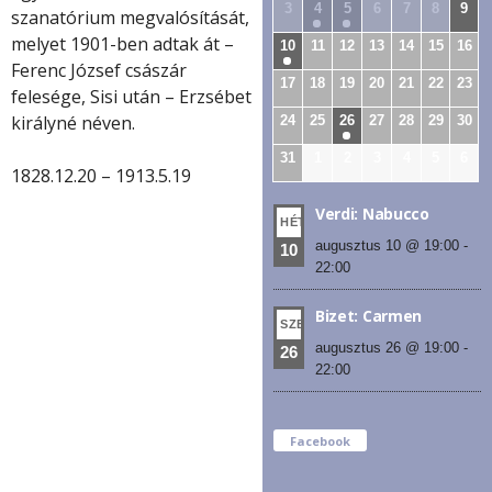
3
4
5
6
7
8
9
szanatórium megvalósítását,
melyet 1901-ben adtak át –
10
11
12
13
14
15
16
Ferenc József császár
17
18
19
20
21
22
23
felesége, Sisi után – Erzsébet
királyné néven.
24
25
26
27
28
29
30
31
1
2
3
4
5
6
1828.12.20 – 1913.5.19
Verdi: Nabucco
HÉT
augusztus 10 @ 19:00
-
10
22:00
Bizet: Carmen
SZE
augusztus 26 @ 19:00
-
26
22:00
Facebook