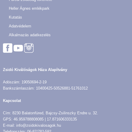
Heller Ágnes emlékpark
Kutatás
Adatvédelem
Alkalmazás adatkezelés
Zsidó Kiválóságok Háza Alapítvány
Adószám: 19050694-2-19
Bankszámlaszám: 10400425-50526881-51761012
Kapcsolat
Cím: 8230 Balatonfüred, Bajcsy-Zsilinszky Endre u. 32.
GPS: 46.959788808085 | 17.871606333135
E-mail: info@zsidokivalosagok.hu
Telefonszám: 06-87/782-592