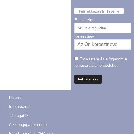
Feliratkozás hírlevélre
E-mail cím:
Keresztnév:
Elolvastam és elfogadom a
felhasználási feltételeket
Rólunk
Impresszum
Támogatók
A zsinagóga története
Füredi zsidóság története