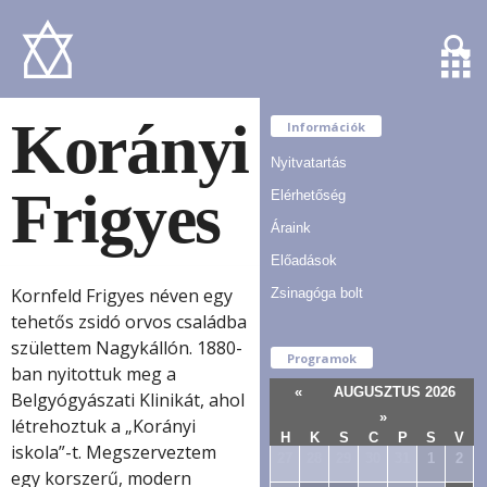
Korányi
Információk
Nyitvatartás
Frigyes
Elérhetőség
Áraink
Előadások
Kornfeld Frigyes néven egy
Zsinagóga bolt
tehetős zsidó orvos családba
születtem Nagykállón. 1880-
Programok
ban nyitottuk meg a
«
AUGUSZTUS 2026
Belgyógyászati Klinikát, ahol
»
létrehoztuk a „Korányi
H
K
S
C
P
S
V
iskola”-t. Megszerveztem
27
28
29
30
31
1
2
egy korszerű, modern