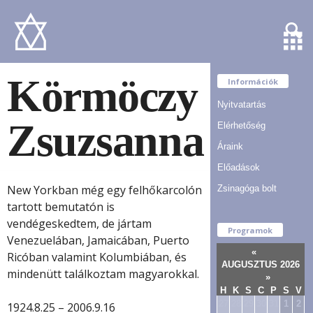
Körmöczy
Információk
Nyitvatartás
Zsuzsanna
Elérhetőség
Áraink
Előadások
New Yorkban még egy felhőkarcolón
Zsinagóga bolt
tartott bemutatón is
vendégeskedtem, de jártam
Programok
Venezuelában, Jamaicában, Puerto
«
Ricóban valamint Kolumbiában, és
AUGUSZTUS 2026
mindenütt találkoztam magyarokkal.
»
H
K
S
C
P
S
V
27
28
29
30
31
1
2
1924.8.25 – 2006.9.16