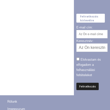
Feliratkozás
hírlevélre
E-mail cím:
Keresztnév:
Elolvastam és
elfogadom a
felhasználási
feltételeket
Rólunk
Impresszum