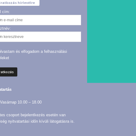
iratkozás hírlevélre
l cím:
ztnév:
olvastam és elfogadom a felhasználási
eleket
atartás
Vasárnap 10.00 – 18.00
tes csoport bejelentkezés esetén van
ség nyitvatartási időn kívüli látogatásra is.