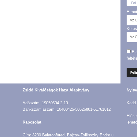
Fel
E-mai
Keres
El
feltét
Zsidó Kiválóságok Háza Alapítvány
Nyitv
Adószám: 19050694-2-19
Kedd-
Bankszámlaszám: 10400425-50526881-51761012
Előze
Kapcsolat
lehető
Cím: 8230 Balatonfüred, Bajcsy-Zsilinszky Endre u.