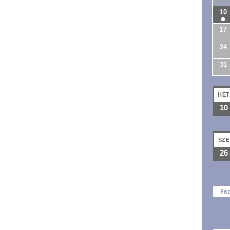
10
17
24
31
HÉT
10
SZE
26
Fa