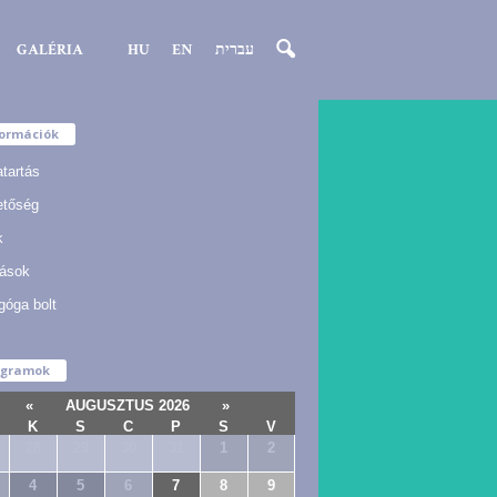
GALÉRIA
HU
EN
עברית
formációk
atartás
etőség
k
ások
góga bolt
ogramok
«
AUGUSZTUS 2026
»
K
S
C
P
S
V
28
29
30
31
1
2
4
5
6
7
8
9