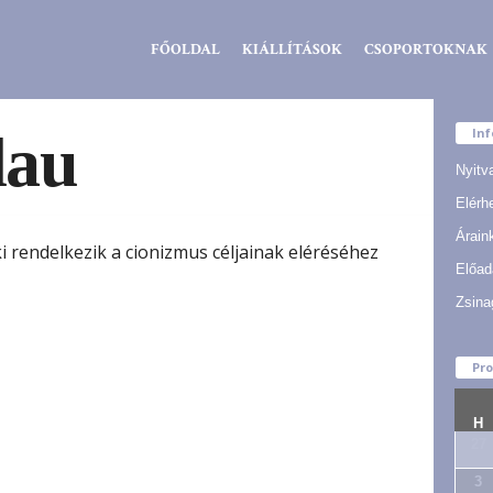
Zsidó
FŐOLDAL
KIÁLLÍTÁSOK
CSOPORTOKNAK
Kiválóságok
Háza
dau
In
Nyitv
Elérh
Árain
ki rendelkezik a cionizmus céljainak eléréséhez
Előad
Zsina
Pr
H
27
3