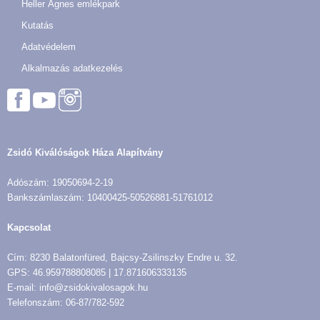
Heller Ágnes emlékpark
Kutatás
Adatvédelem
Alkalmazás adatkezelés
Zsidó Kiválóságok Háza Alapítvány
Adószám: 19050694-2-19
Bankszámlaszám: 10400425-50526881-51761012
Kapcsolat
Cím: 8230 Balatonfüred, Bajcsy-Zsilinszky Endre u. 32.
GPS: 46.959788808085 | 17.871606333135
E-mail: info@zsidokivalosagok.hu
Telefonszám: 06-87/782-592