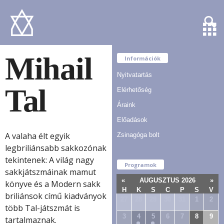
Mihail
Információk
Nyitvatartás
Tal
Elérhetőség
Áraink
Előadások
A valaha élt egyik
Zsinagóga bolt
legbriliánsabb sakkozónak
tekintenek: A világ nagy
Programok
sakkjátszmáinak mamut
«
AUGUSZTUS 2026
»
könyve és a Modern sakk
H
K
S
C
P
S
V
briliánsok című kiadványok
27
28
29
30
31
1
2
több Tal-játszmát is
3
4
5
6
7
8
9
tartalmaznak.