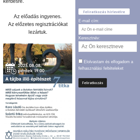
kérdésre.
Feliratkozás hírlevélre
Az előadás ingyenes.
E-mail cím:
Az előzetes regisztrációkat
lezártuk.
Keresztnév:
Elolvastam és elfogadom a
felhasználási feltételeket