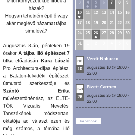
Mitől környezetükbe illőek a
3
4
5
6
7
8
9
házak?
10
11
12
13
14
15
16
Hogyan tehetném épülő vagy
17
18
19
20
21
22
23
akár meglévő házamat tájba
simulóvá?
24
25
26
27
28
29
30
31
1
2
3
4
5
6
Augusztus 8-án, pénteken 19
órakor
A tájba illő építészet 7
Verdi: Nabucco
titka
előadásán
Kara László
HÉT
augusztus 10 @ 19:00
-
Pro Architectura-díjas építész,
10
22:00
a Balaton-felvidéki építészeti
útmutató szerkesztője és
Bizet: Carmen
SZE
Szántó Erika
augusztus 26 @ 19:00
-
26
művészettörténész, az ELTE-
22:00
TÓK Vizuális Nevelési
Tanszékének módszertani
oktatója ad választ ezen és
Facebook
még számos, a témába illő