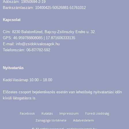
Adószám: 19050694-2-19
Bankszámlaszám: 10400425-50526881-51761012
Kapcsolat
Cím: 8230 Balatonfüred, Bajcsy-Zsilinszky Endre u. 32.
GPS: 46.959788808085 | 17.871606333135
E-mail: info@zsidokivalosagok.hu
Telefonszám: 06-87/782-592
Nyitvatartás
Kedd-Vasárnap 10.00 – 18.00
Előzetes csoport bejelentkezés esetén van lehetőség nyitvatartási időn
kívüli látogatásra is.
Facebook
Kutatás
Impresszum
Füredi zsidóság
Zsinagóga története
Adatvédelem
© All rights reserved - zsidokivalosagok.hu