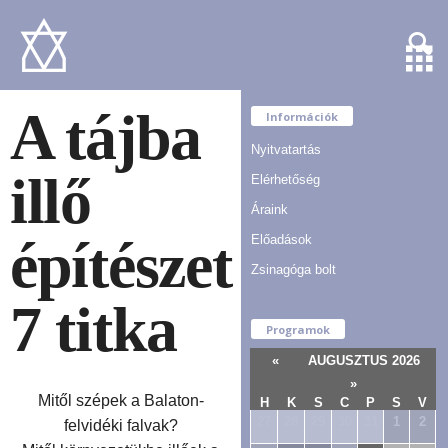
A tájba
Információk
Nyitvatartás
illő
Elérhetőség
Áraink
építészet
Előadások
Zsinagóga bolt
7 titka
Programok
«
AUGUSZTUS 2026
»
Mitől szépek a Balaton-
H
K
S
C
P
S
V
27
28
29
30
31
1
2
felvidéki falvak?