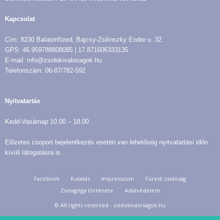
Kapcsolat
Cím: 8230 Balatonfüred, Bajcsy-Zsilinszky Endre u. 32.
GPS: 46.959788808085 | 17.871606333135
E-mail: info@zsidokivalosagok.hu
Telefonszám: 06-87/782-592
Nyitvatartás
Kedd-Vasárnap 10.00 – 18.00
Előzetes csoport bejelentkezés esetén van lehetőség nyitvatartási időn
kívüli látogatásra is.
Facebook
Kutatás
Impresszum
Füredi zsidóság
Zsinagóga története
Adatvédelem
© All rights reserved - zsidokivalosagok.hu