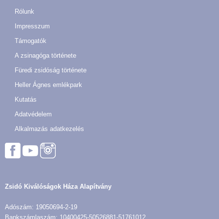
Rólunk
Impresszum
Támogatók
A zsinagóga története
Füredi zsidóság története
Heller Ágnes emlékpark
Kutatás
Adatvédelem
Alkalmazás adatkezelés
Zsidó Kiválóságok Háza Alapítvány
Adószám: 19050694-2-19
Bankszámlaszám: 10400425-50526881-51761012