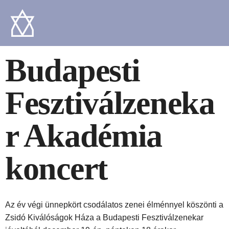
Budapesti
Fesztiválzeneka
r Akadémia
koncert
Az év végi ünnepkört csodálatos zenei élménnyel
k
öszönti a
Zsidó Kiválóságok Háza a Budapesti Fesztiválzenekar