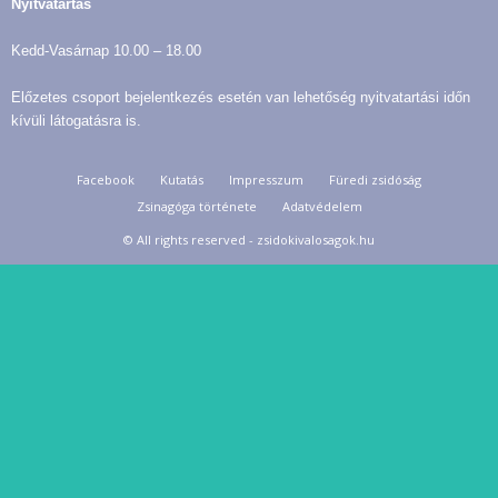
Nyitvatartás
Kedd-Vasárnap 10.00 – 18.00
Előzetes csoport bejelentkezés esetén van lehetőség nyitvatartási időn
kívüli látogatásra is.
Facebook
Kutatás
Impresszum
Füredi zsidóság
Zsinagóga története
Adatvédelem
© All rights reserved - zsidokivalosagok.hu