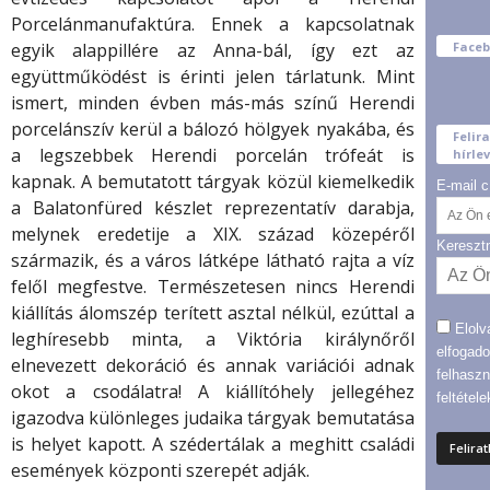
Porcelánmanufaktúra. Ennek a kapcsolatnak
Face
egyik alappillére az Anna-bál, így ezt az
együttműködést is érinti jelen tárlatunk. Mint
ismert, minden évben más-más színű Herendi
porcelánszív kerül a bálozó hölgyek nyakába, és
Felir
a legszebbek Herendi porcelán trófeát is
hírlev
kapnak. A bemutatott tárgyak közül kiemelkedik
E-mail c
a Balatonfüred készlet reprezentatív darabja,
melynek eredetije a XIX. század közepéről
Kereszt
származik, és a város látképe látható rajta a víz
felől megfestve. Természetesen nincs Herendi
kiállítás álomszép terített asztal nélkül, ezúttal a
Elolv
leghíresebb minta, a Viktória királynőről
elfogad
elnevezett dekoráció és annak variációi adnak
felhaszn
okot a csodálatra! A kiállítóhely jellegéhez
feltétele
igazodva különleges judaika tárgyak bemutatása
is helyet kapott. A szédertálak a meghitt családi
események központi szerepét adják.