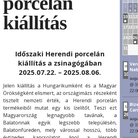
porcelán
3
4
5
kiállítás
10
11
12
17
18
19
24
25
26
31
1
2
Időszaki Herendi porcelán
kiállítás a zsinagógában
Verd
HÉT
Nab
2025.07.22. – 2025.08.06.
10
augu
@ 1
Jelen kiállítás a Hungarikumként és a Magyar
22:0
Örökségként elismert, az országimázs részeként
tisztelt nemzeti érték, a Herendi porcelán
Bize
termékeiből mutat egy kis ízelítőt. Teszi ezt
SZE
Ca
26
Magyarország legnagyobb tavának, a
augu
Balatonnak egyik legszebb településén,
@ 1
Balatonfüreden, mely várossal hosszú, több
22:0
évtizedes kapcsolatot ápol a Herendi