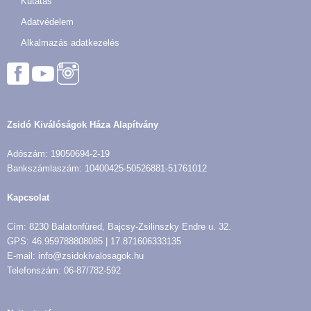
Kutatás
Adatvédelem
Alkalmazás adatkezelés
Zsidó Kiválóságok Háza Alapítvány
Adószám: 19050694-2-19
Bankszámlaszám: 10400425-50526881-51761012
Kapcsolat
Cím: 8230 Balatonfüred, Bajcsy-Zsilinszky Endre u. 32.
GPS: 46.959788808085 | 17.871606333135
E-mail: info@zsidokivalosagok.hu
Telefonszám: 06-87/782-592